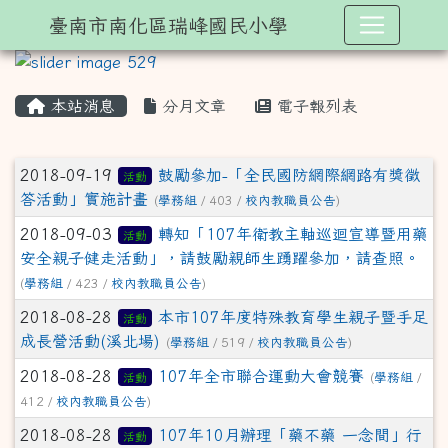
臺南市南化區瑞峰國民小學
本站消息
分月文章
電子報列表
文章列表
2018-09-19
鼓勵參加-「全民國防網際網路有獎徵
活動
答活動」實施計畫
(
學務組
/ 403 /
校內教職員公告
)
2018-09-03
轉知「107年衛教主軸巡迴宣導暨用藥
活動
安全親子健走活動」，請鼓勵親師生踴躍參加，請查照。
(
學務組
/ 423 /
校內教職員公告
)
2018-08-28
本市107年度特殊教育學生親子暨手足
活動
成長營活動(溪北場)
(
學務組
/ 519 /
校內教職員公告
)
2018-08-28
107年全市聯合運動大會競賽
活動
(
學務組
/
412 /
校內教職員公告
)
2018-08-28
107年10月辦理「藥不藥 一念間」行
活動