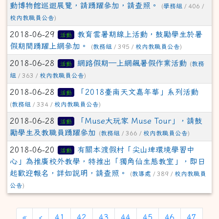
動博物館巡迴展覽，請踴躍參加，請查照。
(
學務組
/ 406 /
校內教職員公告
)
2018-06-29
教育雲暑期線上活動，鼓勵學生於暑
活動
假期間踴躍上網參加。
(
教務組
/ 395 /
校內教職員公告
)
2018-06-28
網路假期—上網飆暑假作業活動
活動
(
教務
組
/ 363 /
校內教職員公告
)
2018-06-28
「2018臺南天文嘉年華」系列活動
活動
(
教務組
/ 334 /
校內教職員公告
)
2018-06-28
「Muse大玩家 Muse Tour」，請鼓
活動
勵學生及教職員踴躍參加
(
教務組
/ 366 /
校內教職員公告
)
2018-06-20
有關本渡假村「尖山埤環境學習中
活動
心」為推廣校外教學，特推出「獨角仙生態教室」，即日
起歡迎報名，詳如說明，請查照。
(
教導處
/ 389 /
校內教職員
公告
)
第一頁
上一頁
«
‹
41
42
43
44
45
46
47