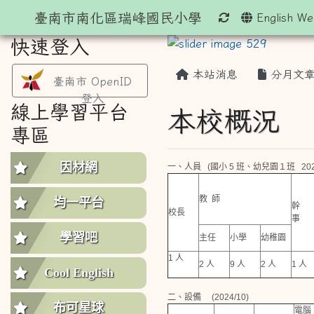
臺南市南化區瑞峰國民小學
重新取得佈景設
English We
快速登入
本站消息
分月文
臺南市 OpenID
登入
線上學習平台
本校概況
專區
因材網
一、人員 (國小 5 班、幼兒園１班
202
教 師
均一平台
幹
校長
事
學習吧
主任
小學
幼稚園
1 人
2 人
9 人
2 人
1 人
Cool English
二、設備 (2024/10)
布可星球
電腦