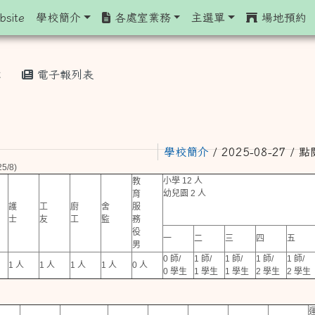
定
bsite
學校簡介
各處室業務
主選單
場地預約
章
電子報列表
學校簡介
/ 2025-08-27 / 
5/8)
小學 12 人
教
幼兒園 2 人
育
護
工
廚
舍
服
士
友
工
監
務
役
一
二
三
四
五
男
0 師/
1 師/
1 師/
1 師/
1 師/
1 人
1 人
1 人
1 人
0 人
0 學生
1 學生
1 學生
2 學生
2 學生