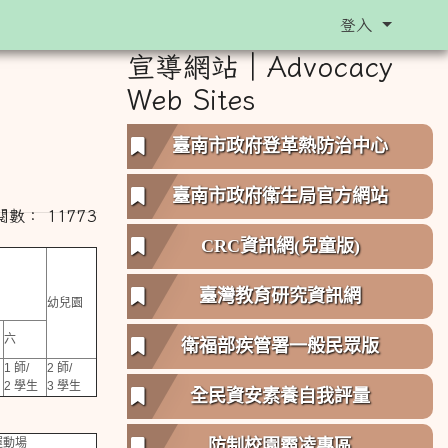
登入
宣導網站︱Advocacy
Web Sites
臺南市政府登革熱防治中心
臺南市政府衛生局官方網站
點閱數： 11773
CRC資訊網(兒童版)
臺灣教育研究資訊網
幼兒園
六
衛福部疾管署一般民眾版
1 師/
2 師/
2 學生
3 學生
全民資安素養自我評量
運動場
防制校園霸凌專區