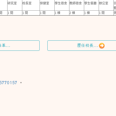
研究室
校長室
保健室
學生宿舍
教師宿舍
學生餐廳
辦公室
 間
1 間
1 間
1 間
1 棟
2 棟
1 棟
1 間
革...
歷任校長...
5770157
。