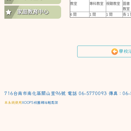
教室
專科教室
視聽教室
圖書
教室
家庭教育中心
6 間
1 間
1 間
各 1
學校沿
716台南市南化區關山里96號 電話 06-5770093 傳真：06-
本系統使用
XOOPS校園網站輕鬆架